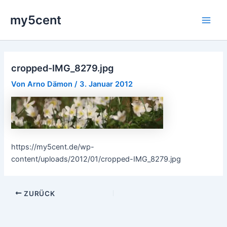
Zum
my5cent
Inhalt
Main
springen
Men
cropped-IMG_8279.jpg
Von
Arno Dämon
/
3. Januar 2012
https://my5cent.de/wp-
content/uploads/2012/01/cropped-IMG_8279.jpg
ZURÜCK