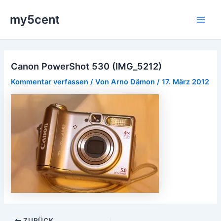
Zum
my5cent
Inhalt
Main
springen
Men
Canon PowerShot 530 (IMG_5212)
Kommentar verfassen
/ Von
Arno Dämon
/
17. März 2012
ZURÜCK