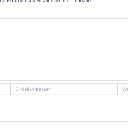
ht.
Erforderliche Felder sind mit
*
markiert
E-
Webs
Mail-
Adresse*