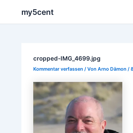
Zum
my5cent
Inhalt
springen
cropped-IMG_4699.jpg
Kommentar verfassen
/ Von
Arno Dämon
/